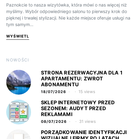
Paznokcie to nasza wizytówka, która mówi o nas więcej niż
myślimy. Wybór odpowiedniego salonu to pierwszy krok do
pięknej i trwałej stylizacji. Nie każde miejsce oferuje usługi na
tym samym…
WYŚWIETL
NOWOŚCI
STRONA REZERWACYJNA DLA 1
APARTAMENTU: ZWROT
ABONAMENTU
15 views
18/07/2026
SKLEP INTERNETOWY PRZED
SEZONEM: AUDYT PRZED
REKLAMAMI
31 views
08/07/2026
PORZĄDKOWANIE IDENTYFIKACJI
WIZUALNEJ FIRMY PO LATACH