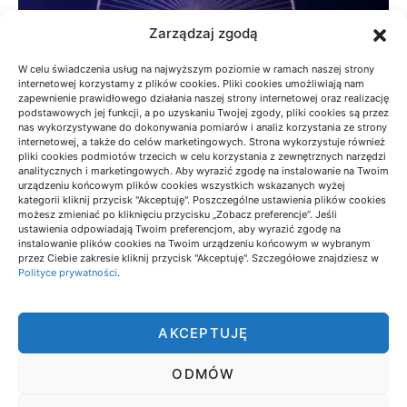
Zarządzaj zgodą
W celu świadczenia usług na najwyższym poziomie w ramach naszej strony
internetowej korzystamy z plików cookies. Pliki cookies umożliwiają nam
zapewnienie prawidłowego działania naszej strony internetowej oraz realizację
podstawowych jej funkcji, a po uzyskaniu Twojej zgody, pliki cookies są przez
nas wykorzystywane do dokonywania pomiarów i analiz korzystania ze strony
internetowej, a także do celów marketingowych. Strona wykorzystuje również
pliki cookies podmiotów trzecich w celu korzystania z zewnętrznych narzędzi
analitycznych i marketingowych. Aby wyrazić zgodę na instalowanie na Twoim
urządzeniu końcowym plików cookies wszystkich wskazanych wyżej
BESKID MAŁY: SZLAKI NA KRÓTKI
kategorii kliknij przycisk "Akceptuję". Poszczególne ustawienia plików cookies
możesz zmieniać po kliknięciu przycisku „Zobacz preferencje”. Jeśli
WEEKEND Z WIDOKAMI
ustawienia odpowiadają Twoim preferencjom, aby wyrazić zgodę na
instalowanie plików cookies na Twoim urządzeniu końcowym w wybranym
18/06/2026
przez Ciebie zakresie kliknij przycisk "Akceptuję". Szczegółowe znajdziesz w
Polityce prywatności
.
AKCEPTUJĘ
ODMÓW
PRIMENEWS24