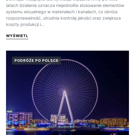
latach działania oznacza niejednolite stosowanie elementów
systemu wizualnego w materiałach i kanałach, co obniża
rozpoznawalność, utrudnia kontrolę jakości oraz zwiększa
koszty produkcji i…
WYŚWIETL
PODRÓŻE PO POLSCE