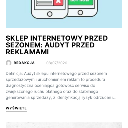
SKLEP INTERNETOWY PRZED
SEZONEM: AUDYT PRZED
REKLAMAMI
08/07/2026
REDAKCJA
Definicja: Audyt sklepu internetowego przed sezonem
sprzedażowym i uruchomieniem reklam to procedura
diagnostyczna oceniająca gotowość serwisu do
zwiększonego ruchu płatnego oraz do stabilnego
generowania sprzedaży, z identyfikacją ryzyk odrzuceń i…
WYŚWIETL