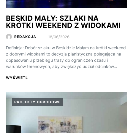
BESKID MAŁY: SZLAKI NA
KRÓTKI WEEKEND Z WIDOKAMI
18/06/2026
REDAKCJA
Definicja: Dobór szlaku w Beskidzie Małym na krótki weekend
z dobrymi widokami to decyzja planistyczna polegająca na
dopasowaniu przebiegu trasy do ograniczeń czasu i
warunków terenowych, aby zwiększyć udział odcinków…
WYŚWIETL
PROJEKTY OGRODOWE