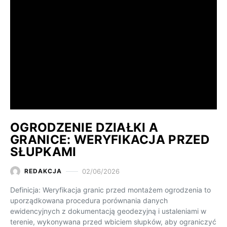
OGRODZENIE DZIAŁKI A
GRANICE: WERYFIKACJA PRZED
SŁUPKAMI
02/06/2026
REDAKCJA
Definicja: Weryfikacja granic przed montażem ogrodzenia to
uporządkowana procedura porównania danych
ewidencyjnych z dokumentacją geodezyjną i ustaleniami w
terenie, wykonywana przed wbiciem słupków, aby ograniczyć