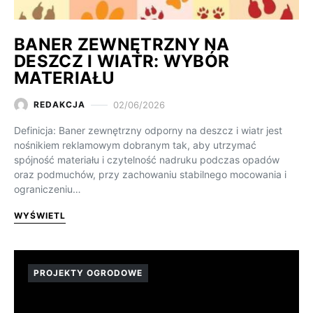
BANER ZEWNĘTRZNY NA
DESZCZ I WIATR: WYBÓR
MATERIAŁU
02/06/2026
REDAKCJA
Definicja: Baner zewnętrzny odporny na deszcz i wiatr jest
nośnikiem reklamowym dobranym tak, aby utrzymać
spójność materiału i czytelność nadruku podczas opadów
oraz podmuchów, przy zachowaniu stabilnego mocowania i
ograniczeniu…
WYŚWIETL
PROJEKTY OGRODOWE