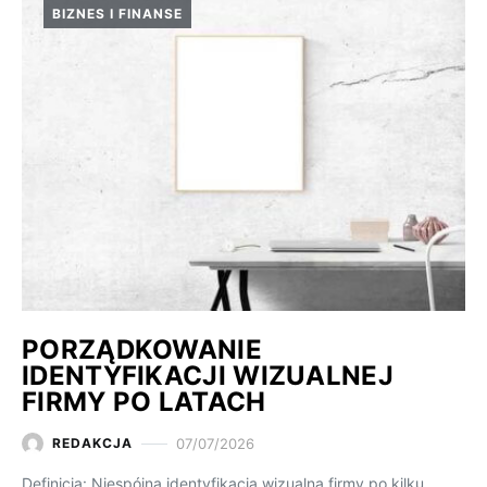
BIZNES I FINANSE
PORZĄDKOWANIE
IDENTYFIKACJI WIZUALNEJ
FIRMY PO LATACH
07/07/2026
REDAKCJA
Definicja: Niespójna identyfikacja wizualna firmy po kilku