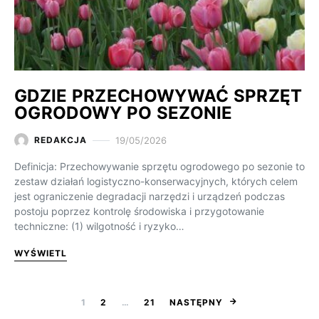
GDZIE PRZECHOWYWAĆ SPRZĘT
OGRODOWY PO SEZONIE
19/05/2026
REDAKCJA
Definicja: Przechowywanie sprzętu ogrodowego po sezonie to
zestaw działań logistyczno-konserwacyjnych, których celem
jest ograniczenie degradacji narzędzi i urządzeń podczas
postoju poprzez kontrolę środowiska i przygotowanie
techniczne: (1) wilgotność i ryzyko…
WYŚWIETL
NAWIGACJA PO
1
2
…
21
NASTĘPNY