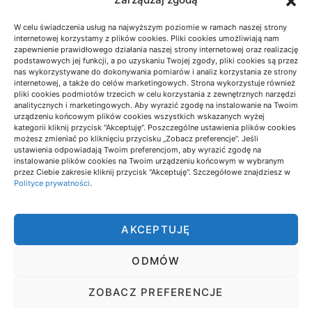
W celu świadczenia usług na najwyższym poziomie w ramach naszej strony
internetowej korzystamy z plików cookies. Pliki cookies umożliwiają nam
zapewnienie prawidłowego działania naszej strony internetowej oraz realizację
podstawowych jej funkcji, a po uzyskaniu Twojej zgody, pliki cookies są przez
nas wykorzystywane do dokonywania pomiarów i analiz korzystania ze strony
internetowej, a także do celów marketingowych. Strona wykorzystuje również
pliki cookies podmiotów trzecich w celu korzystania z zewnętrznych narzędzi
analitycznych i marketingowych. Aby wyrazić zgodę na instalowanie na Twoim
urządzeniu końcowym plików cookies wszystkich wskazanych wyżej
BESKID MAŁY: SZLAKI NA KRÓTKI
kategorii kliknij przycisk "Akceptuję". Poszczególne ustawienia plików cookies
możesz zmieniać po kliknięciu przycisku „Zobacz preferencje”. Jeśli
WEEKEND Z WIDOKAMI
ustawienia odpowiadają Twoim preferencjom, aby wyrazić zgodę na
instalowanie plików cookies na Twoim urządzeniu końcowym w wybranym
18/06/2026
przez Ciebie zakresie kliknij przycisk "Akceptuję". Szczegółowe znajdziesz w
Polityce prywatności
.
AKCEPTUJĘ
ODMÓW
PRIMENEWS24
ZOBACZ PREFERENCJE
Wszelkie prawa zastrzeżone