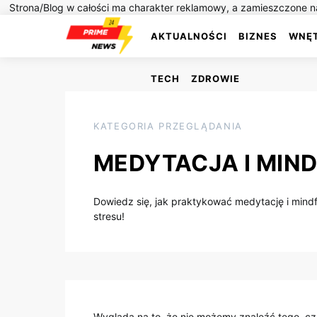
Strona/Blog w całości ma charakter reklamowy, a zamieszczone na
AKTUALNOŚCI
BIZNES
WNĘ
TECH
ZDROWIE
KATEGORIA PRZEGLĄDANIA
MEDYTACJA I MIN
Dowiedz się, jak praktykować medytację i mindfu
stresu!
Wygląda na to, że nie możemy znaleźć tego, 