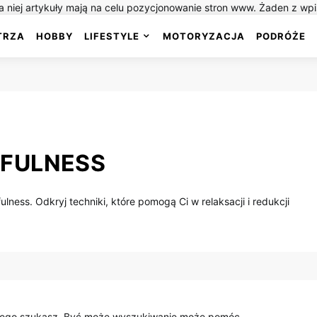
 niej artykuły mają na celu pozycjonowanie stron www. Żaden z wp
TRZA
HOBBY
LIFESTYLE
MOTORYZACJA
PODRÓŻE
DFULNESS
lness. Odkryj techniki, które pomogą Ci w relaksacji i redukcji
czego szukasz. Być może wyszukiwanie może pomóc.