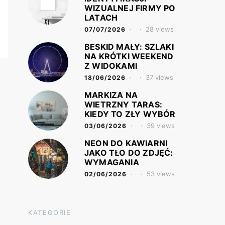
WIZUALNEJ FIRMY PO
LATACH
28 views
07/07/2026
BESKID MAŁY: SZLAKI
NA KRÓTKI WEEKEND
Z WIDOKAMI
37 views
18/06/2026
MARKIZA NA
WIETRZNY TARAS:
KIEDY TO ZŁY WYBÓR
39 views
03/06/2026
NEON DO KAWIARNI
JAKO TŁO DO ZDJĘĆ:
WYMAGANIA
53 views
02/06/2026
KATEGORIE