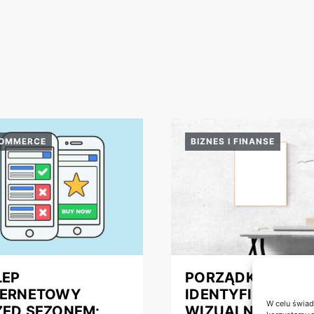
COMMERCE
BIZNES I FINANSE
LEP
PORZĄDKOWANI
TERNETOWY
IDENTYFIKACJI
W celu świad
ZED SEZONEM:
WIZUALNEJ FIRM