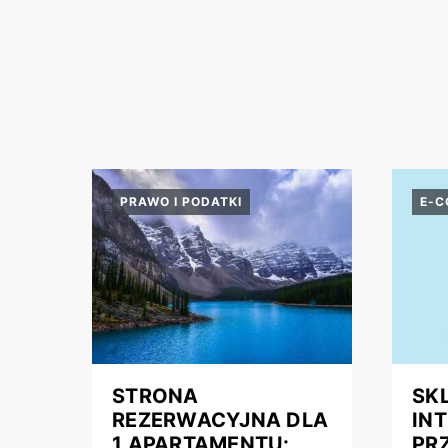
PRAWO I PODATKI
E-
STRONA
SK
REZERWACYJNA DLA
IN
1 APARTAMENTU:
PR