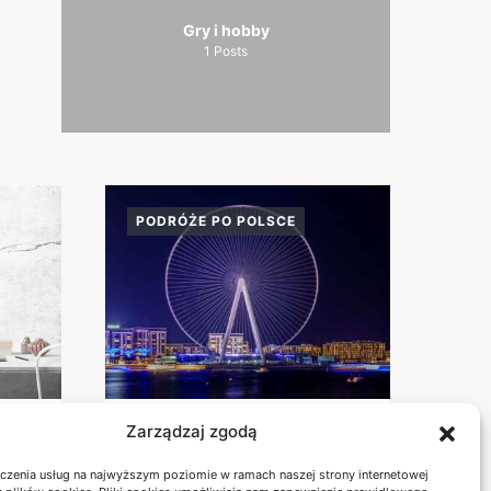
Gry i hobby
1
Posts
PODRÓŻE PO POLSCE
E
Zarządzaj zgodą
BESKID MAŁY:
SZLAKI NA KRÓTKI
czenia usług na najwyższym poziomie w ramach naszej strony internetowej
Y
WEEKEND Z