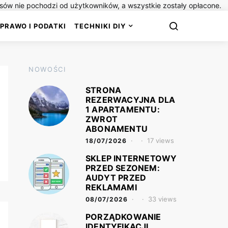
isów nie pochodzi od użytkowników, a wszystkie zostały opłacone.
PRAWO I PODATKI
TECHNIKI DIY
NOWOŚCI
STRONA
REZERWACYJNA DLA
1 APARTAMENTU:
ZWROT
ABONAMENTU
17 views
18/07/2026
SKLEP INTERNETOWY
PRZED SEZONEM:
AUDYT PRZED
REKLAMAMI
33 views
08/07/2026
PORZĄDKOWANIE
IDENTYFIKACJI