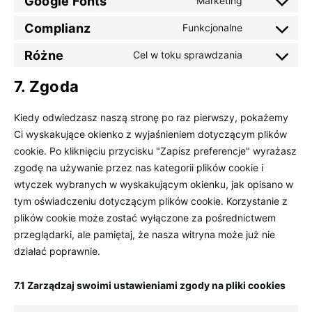
Google Fonts
Marketing
Consent to se
Complianz
Funkcjonalne
Consent to se
Różne
Cel w toku sprawdzania
Consent to s
7. Zgoda
Kiedy odwiedzasz naszą stronę po raz pierwszy, pokażemy
Ci wyskakujące okienko z wyjaśnieniem dotyczącym plików
cookie. Po kliknięciu przycisku "Zapisz preferencje" wyrażasz
zgodę na używanie przez nas kategorii plików cookie i
wtyczek wybranych w wyskakującym okienku, jak opisano w
tym oświadczeniu dotyczącym plików cookie. Korzystanie z
plików cookie może zostać wyłączone za pośrednictwem
przeglądarki, ale pamiętaj, że nasza witryna może już nie
działać poprawnie.
7.1 Zarządzaj swoimi ustawieniami zgody na pliki cookies