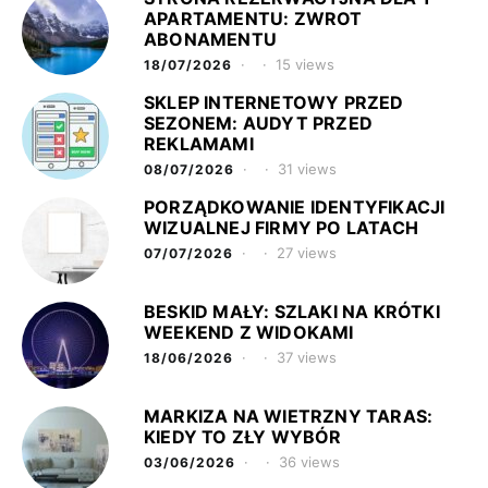
APARTAMENTU: ZWROT
ABONAMENTU
15 views
18/07/2026
SKLEP INTERNETOWY PRZED
SEZONEM: AUDYT PRZED
REKLAMAMI
31 views
08/07/2026
PORZĄDKOWANIE IDENTYFIKACJI
WIZUALNEJ FIRMY PO LATACH
27 views
07/07/2026
BESKID MAŁY: SZLAKI NA KRÓTKI
WEEKEND Z WIDOKAMI
37 views
18/06/2026
MARKIZA NA WIETRZNY TARAS:
KIEDY TO ZŁY WYBÓR
36 views
03/06/2026