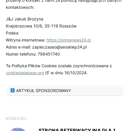
prosimy o kontakt z nami za pomocą następujących danych
kontaktowych:
J&J Jakub Brożyna
Krajobrazowa 10/6, 35-119 Rzeszów
Polska
Witryna internetowa:
https://primenews24.pl
Adres e-mail:
zapleczaseo@seosklep24.pl
Numer telefonu: 796451740
Ta Polityka Plików Cookies została zsynchronizowana z
cookiedatabase.org
w dniu 16/10/2024.
ARTYKUŁ SPONSOROWANY
NOWOŚCI
STRONA REZERWACYJNA DLA 1