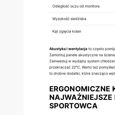
Odległość oczu od monitora
Wysokość siedziska
Kąt⁣ zgięcia kolan
Akustyka i wentylacja
to⁢ często⁢ pomi
Zamontuj panele ⁣akustyczne na⁤ ściana
Zainwestuj w ​wydajny system chłodzen
przekraczać 22°C.⁢ Warto też pomyśleć
to drobne dodatki, które znacząco⁢ wp
ERGONOMICZNE K
NAJWAŻNIEJSZE 
SPORTOWCA