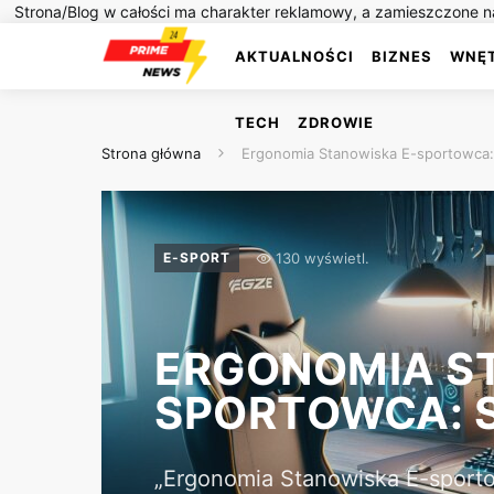
Strona/Blog w całości ma charakter reklamowy, a zamieszczone na
AKTUALNOŚCI
BIZNES
WNĘ
TECH
ZDROWIE
Strona główna
Ergonomia Stanowiska E-sportowca:
130 wyświetl.
E-SPORT
ERGONOMIA S
SPORTOWCA: 
„Ergonomia Stanowiska E-sporto