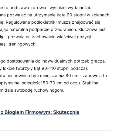
ie to podstawa zdrowia i wysokiej⁣ wydajności.
a‌ pozwalać na utrzymanie kąta 90 stopni⁢ w ​kolanach,​
gę. Regulowane podłokietniki muszą ⁢znajdować ⁤się
iając naturalne​ podparcie⁢ przedramion. Kluczowa jest
dy
– pozwala na zachowanie właściwej pozycji​
esji treningowych.
o dostosowania do indywidualnych potrzeb‌ gracza. ‌
 by łokcie tworzyły kąt 90-110 stopni podczas​
tu⁣ nie powinna być mniejsza niż ‌80⁤ cm ‍-⁤ zapewnia⁣ to
optymalnej odległości ‍50-70 cm od oczu. Stabilna⁢
em daje swobodę ruchów nogom.
t z Blogiem Firmowym: Skutecznie