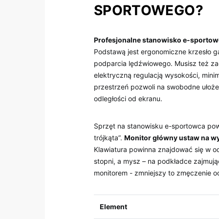
SPORTOWEGO?
Profesjonalne⁣ stanowisko e-sportow
Podstawą jest ergonomiczne krzesło ga
podparcia lędźwiowego. Musisz​ też zadb
elektryczną regulacją ‍wysokości, ⁢mini
przestrzeń pozwoli ⁤na‍ swobodne ⁤uło
odległości od ekranu.
Sprzęt na stanowisku e-sportowca pow
trójkąta”.
Monitor ⁤główny ‍ustaw na 
Klawiatura powinna znajdować się w od
‍stopni, a mysz – na podkładce zajmuj
monitorem -‌ zmniejszy to ⁢zmęczenie ‌o
Element