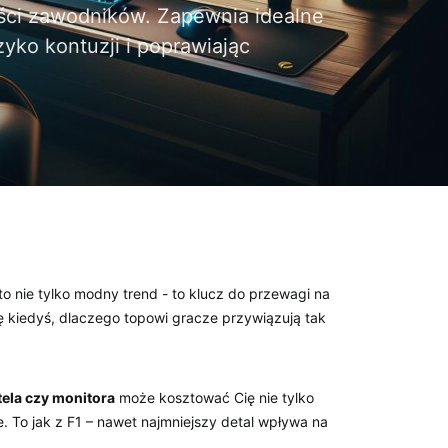
ści zawodników. Zapewnia idealne
zyko kontuzji i poprawiając
to nie tylko modny⁣ trend ‍- to klucz ⁣do przewagi na
ię kiedyś, dlaczego ⁤topowi gracze przywiązują tak
tela ⁢czy monitora
‍może‌ kosztować Cię nie tylko
 To jak ​z F1 – ​nawet najmniejszy ⁤detal wpływa ⁢na​