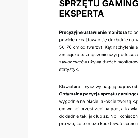
SPRZĘTU GAMING
EKSPERTA
Precyzyjne ustawienie monitora
to ​p
powinien znajdować się dokładnie⁤ na wys
50-70 cm od ⁢twarzy). Kąt ​nachylenia e
zmniejsza to zmęczenie szyi podczas w
zawodowców używa dwóch monitorów ‍
statystyk.
Klawiatura i mysz wymagają odpowiedn
Optymalna pozycja⁣ sprzętu gaming
wygodnie na blacie, a ‍łokcie tworzą k
cm wolnej przestrzeni na pad,‍ a klaw
dokładnie tak, jak lubisz. No⁣ i koniecz
pro wie, że to może ​kosztować cenne