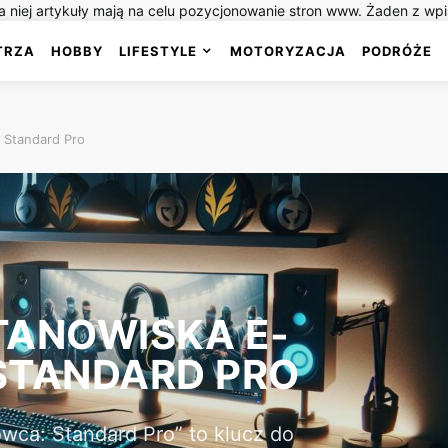
 niej artykuły mają na celu pozycjonowanie stron www. Żaden z wp
TRZA
HOBBY
LIFESTYLE
MOTORYZACJA
PODRÓŻE
 Standard Pro
TANOWISKA E-
STANDARD PRO
wca: Standard Pro” to klucz do