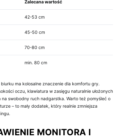
Zalecana wartość
42-53⁣ cm
45-50 cm
70-80 cm
min.‍ 80 cm
biurku ma kolosalne znaczenie dla komfortu⁢ gry.⁢
okości oczu, ⁢klawiatura w zasięgu naturalnie ułożonych
em ​na swobodny ​ruch nadgarstka. Warto też‍ pomyśleć o
urze – to mały dodatek, ‌który realnie zmniejsza
ingu.
IENIE ⁢MONITORA I⁤