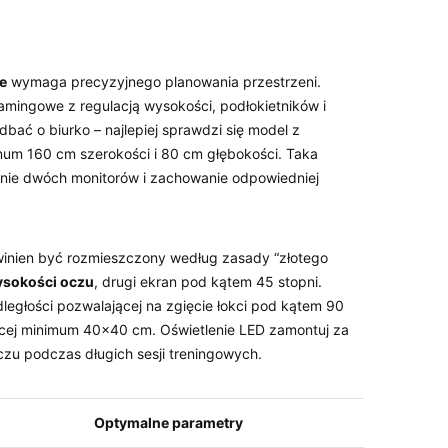
e
⁣wymaga precyzyjnego ⁢planowania przestrzeni.
mingowe⁤ z regulacją wysokości, podłokietników i
ać o ​biurko – ⁢najlepiej​ sprawdzi się model z
mum 160 ​cm szerokości​ i​ 80 cm głębokości. Taka
żenie dwóch monitorów i zachowanie odpowiedniej
inien być ‌rozmieszczony ⁤według zasady “złotego
wysokości oczu
, drugi ekran pod kątem 45⁣ stopni.
ległości pozwalającej na‍ zgięcie łokci pod kątem 90
ącej minimum‌ 40×40 cm. Oświetlenie LED zamontuj za
czu podczas⁣ długich sesji treningowych.
Optymalne parametry