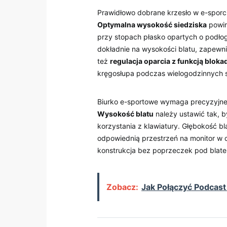
Prawidłowo​ dobrane ​krzesło w e-sporc
Optymalna wysokość siedziska
powinn
przy⁤ stopach płasko opartych o⁣ podło
dokładnie ‌na ⁣wysokości blatu, ​zapewn
‍też
regulacja oparcia z ‍funkcją bloka
kręgosłupa ⁣podczas⁣ wielogodzinnych s
Biurko e-sportowe wymaga precyzyjneg
Wysokość blatu
należy ⁢ustawić ⁤tak,​
korzystania z klawiatury. Głębokość⁣ bla
⁣odpowiednią przestrzeń na‌ monitor ⁣w 
konstrukcja bez poprzeczek pod blat
Zobacz:
Jak Połączyć Podcas