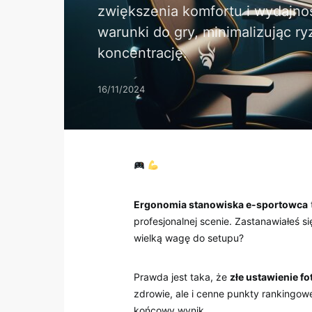
zwiększenia komfortu i wydajno
warunki do gry, minimalizując ry
koncentrację.
16/11/2024
​
Ergonomia stanowiska e-sportowca
profesjonalnej‍ scenie. Zastanawiałeś s
wielką wagę do setupu?
Prawda jest taka, że
złe ustawienie fo
zdrowie, ale i ‌cenne punkty rankingowe.
końcowy‍ wynik.