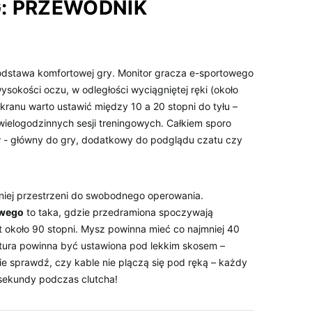
: PRZEWODNIK
odstawa‌ komfortowej gry. ‌Monitor gracza e-sportowego⁤
okości ⁤oczu, ⁣w ⁤odległości⁤ wyciągniętej ręki (około‌
kranu warto ustawić ⁣między 10 a 20 ‌stopni do tyłu –
ielogodzinnych sesji treningowych. Całkiem sporo
- główny do gry, dodatkowy do podglądu czatu czy
iej‌ przestrzeni ⁢do swobodnego operowania.
owego
to taka, gdzie przedramiona spoczywają
ąt około 90 stopni. Mysz powinna mieć co najmniej 40
iatura powinna być ustawiona pod lekkim skosem –
nie ⁤sprawdź, czy kable nie plączą się ⁢pod ręką – każdy⁣
 sekundy podczas clutcha!