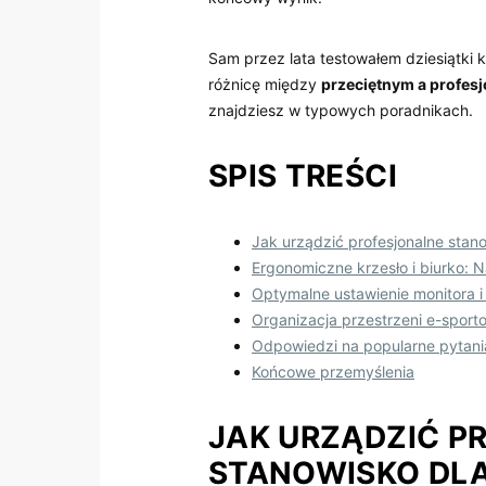
Sam przez lata testowałem dziesiątki ko
‍różnicę między
przeciętnym a⁢ profes
znajdziesz w typowych poradnikach.
SPIS TREŚCI
Jak urządzić profesjonalne stan
Ergonomiczne krzesło i biurko: 
Optymalne ustawienie monitora ‌i
Organizacja ⁤przestrzeni e-sporto
Odpowiedzi na popularne pytani
Końcowe przemyślenia
JAK URZĄDZIĆ P
STANOWISKO DLA