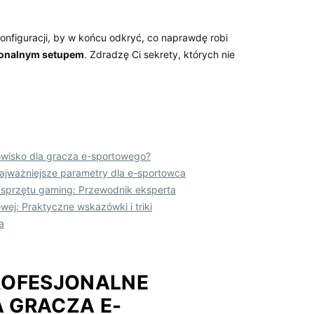
nfiguracji, by‍ w końcu odkryć,⁢ co ⁣naprawdę ‍robi
jonalnym‌ setupem
. Zdradzę Ci sekrety, których⁤ nie
owisko dla ⁣gracza e-sportowego?
Najważniejsze parametry dla ⁣e-sportowca
 sprzętu gaming:⁣ Przewodnik ⁣eksperta
wej: Praktyczne wskazówki i​ triki
a
ROFESJONALNE⁣
 GRACZA E-