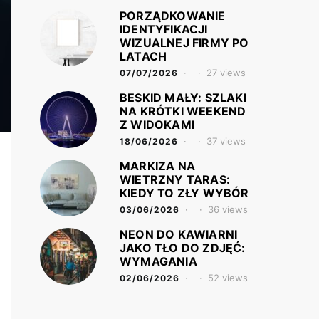
PORZĄDKOWANIE
IDENTYFIKACJI
WIZUALNEJ FIRMY PO
LATACH
27 views
07/07/2026
BESKID MAŁY: SZLAKI
NA KRÓTKI WEEKEND
Z WIDOKAMI
37 views
18/06/2026
MARKIZA NA
WIETRZNY TARAS:
KIEDY TO ZŁY WYBÓR
36 views
03/06/2026
NEON DO KAWIARNI
JAKO TŁO DO ZDJĘĆ:
WYMAGANIA
52 views
02/06/2026