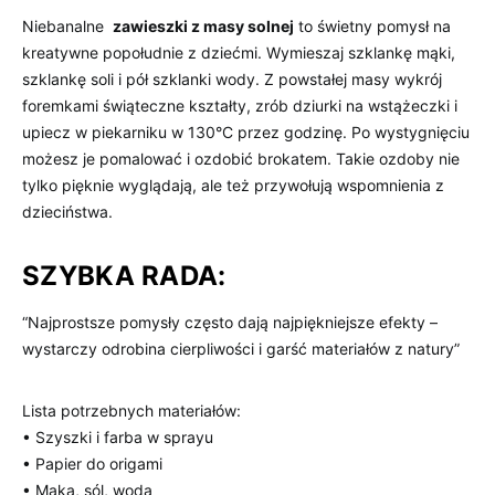
Niebanalne ‌
zawieszki z‌ masy solnej
to świetny⁢ pomysł na
kreatywne ⁢popołudnie z‌ dziećmi. Wymieszaj szklankę mąki, ​
szklankę soli i pół szklanki‌ wody. Z powstałej masy wykrój
foremkami świąteczne kształty, zrób dziurki na wstążeczki ​i‍
upiecz w piekarniku w 130°C przez godzinę. Po‍ wystygnięciu​
możesz‍ je‍ pomalować i ozdobić brokatem. Takie ozdoby ⁣nie⁤
tylko pięknie⁤ wyglądają, ale⁢ też przywołują wspomnienia z‌
dzieciństwa.
SZYBKA​ RADA:
“Najprostsze pomysły⁣ często dają ‌najpiękniejsze‍ efekty –
wystarczy odrobina cierpliwości i garść materiałów z natury”
Lista potrzebnych materiałów:
• Szyszki i farba w ‍sprayu
•⁢ Papier do⁤ origami
• Mąka, sól, woda