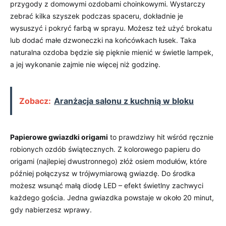
przygody z domowymi ⁢ozdobami choinkowymi. Wystarczy
zebrać kilka szyszek podczas spaceru, dokładnie je
wysuszyć i pokryć farbą w sprayu. Możesz też użyć brokatu
⁢lub dodać małe dzwoneczki‍ na końcówkach‍ łusek. Taka ​
naturalna ozdoba⁢ będzie się ‌pięknie mienić w⁣ świetle lampek,
‍a jej wykonanie zajmie nie więcej niż​ godzinę.
Zobacz:
Aranżacja salonu z kuchnią w bloku
Papierowe gwiazdki‌ origami
to prawdziwy hit⁤ wśród ręcznie
robionych ozdób świątecznych. Z ⁢kolorowego⁤ papieru do
origami (najlepiej dwustronnego) złóż osiem​ modułów, które
później połączysz ‌w trójwymiarową gwiazdę. Do środka‍
możesz ⁣wsunąć ‌małą ⁤diodę LED – ‌efekt świetlny zachwyci
każdego⁢ gościa. Jedna⁢ gwiazdka ‌powstaje w około‍ 20 minut,
gdy nabierzesz wprawy.