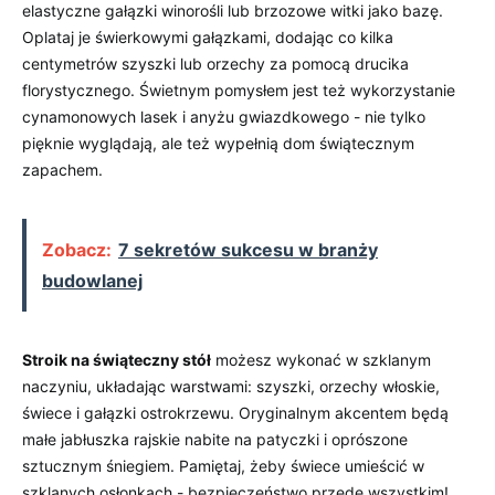
elastyczne gałązki winorośli lub ‍brzozowe witki jako bazę.
Oplataj je świerkowymi⁢ gałązkami,​ dodając co kilka
centymetrów szyszki ‌lub ⁢orzechy za pomocą‍ drucika
⁤florystycznego. ​Świetnym pomysłem‌ jest też ‍wykorzystanie
cynamonowych ⁤lasek ⁤i ​anyżu gwiazdkowego -⁤ nie⁤ tylko
⁤pięknie wyglądają, ​ale też wypełnią dom ​świątecznym
zapachem.
Zobacz:
7 sekretów sukcesu w branży
budowlanej
Stroik ‍na świąteczny stół
⁢możesz wykonać w ⁤szklanym
naczyniu, układając warstwami: szyszki, orzechy włoskie,
⁣świece​ i gałązki ostrokrzewu. ‍Oryginalnym akcentem będą​
małe jabłuszka ​rajskie nabite na patyczki i oprószone⁤
sztucznym ‌śniegiem. Pamiętaj, żeby‌ świece umieścić⁢ w
szklanych ⁣osłonkach ⁤- bezpieczeństwo⁤ przede ⁣wszystkim!