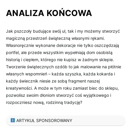
ANALIZA KOŃCOWA
Jak pszczoły budujące swój ​ul, tak i ‌my ​możemy⁣ stworzyć
magiczną przestrzeń⁤ świąteczną ⁣własnymi rękami.
Własnoręcznie wykonane dekoracje nie tylko ⁢oszczędzają
portfel, ale ⁣przede wszystkim⁣ wypełniają dom osobistą
⁣historią i ciepłem, którego nie kupisz w żadnym⁢ sklepie.
Tworzenie świątecznych ozdób to jak ⁢malowanie⁣ na ​płótnie
własnych wspomnień – ​każda szyszka, ‌każda kokarda ⁤i
każdy świecznik niesie​ ze sobą fragment naszej
kreatywności. A może w tym roku zamiast‍ biec do sklepu,
pozwolisz‍ swoim dłoniom stworzyć coś wyjątkowego i⁤
rozpoczniesz nową, rodzinną tradycję?
ARTYKUŁ SPONSOROWANY