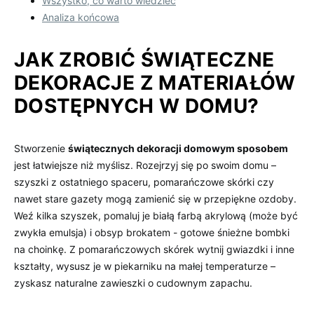
Wszystko, co warto wiedzieć
Analiza⁤ końcowa
JAK ZROBIĆ ŚWIĄTECZNE‍
DEKORACJE Z MATERIAŁÓW
DOSTĘPNYCH ​W DOMU?
Stworzenie
świątecznych dekoracji domowym sposobem
‍
jest łatwiejsze ⁢niż myślisz. Rozejrzyj się po swoim domu –
szyszki⁣ z ostatniego spaceru, ‍pomarańczowe skórki czy
nawet stare⁢ gazety mogą zamienić ‌się‌ w przepiękne ozdoby.
Weź kilka⁢ szyszek, pomaluj je białą farbą akrylową⁤ (może być
zwykła emulsja) i obsyp brokatem -‌ gotowe śnieżne ​bombki
na choinkę. Z ‍pomarańczowych skórek‍ wytnij⁣ gwiazdki ​i inne
kształty, wysusz je w piekarniku‍ na‍ małej temperaturze –
zyskasz naturalne zawieszki​ o cudownym zapachu.