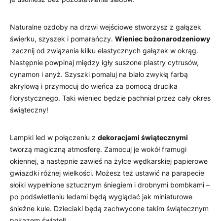
Naturalne ⁢ozdoby na⁣ drzwi wejściowe stworzysz z‍ gałązek‍
świerku,​ szyszek i pomarańczy.
Wieniec ​bożonarodzeniowy
⁢ zacznij od​ związania ⁣kilku elastycznych gałązek w okrąg.⁢
Następnie powpinaj między igły suszone plastry cytrusów,
cynamon i anyż. Szyszki pomaluj ⁢na biało ⁣zwykłą farbą
akrylową i‌ przymocuj do wieńca za pomocą‍ drucika
florystycznego. Taki ⁤wieniec będzie pachniał przez cały ⁤okres
świąteczny!
Lampki led w połączeniu z
dekoracjami świątecznymi
tworzą‌ magiczną atmosferę. ⁢Zamocuj je wokół ​framugi
okiennej, a następnie zawieś ‍na ‌żyłce wędkarskiej‍ papierowe
gwiazdki‍ różnej wielkości.⁤ Możesz⁣ też​ ustawić na parapecie
słoiki wypełnione sztucznym śniegiem i drobnymi bombkami –
po podświetleniu⁢ ledami będą wyglądać jak ⁢miniaturowe
śnieżne kule. Dzieciaki będą zachwycone‌ takim⁣ świątecznym
pokazem⁢ świateł!