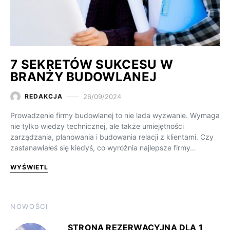
7 SEKRETÓW SUKCESU W
BRANŻY BUDOWLANEJ
26/09/2024
REDAKCJA
Prowadzenie firmy budowlanej to nie lada wyzwanie. Wymaga
nie tylko wiedzy technicznej, ale także umiejętności
zarządzania, planowania i budowania relacji z klientami. Czy
zastanawiałeś się kiedyś, co wyróżnia najlepsze firmy…
WYŚWIETL
NOWOŚCI
STRONA REZERWACYJNA DLA 1