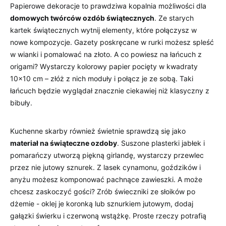
Papierowe‌ dekoracje to prawdziwa kopalnia możliwości dla‍
domowych twórców ozdób świątecznych
. Ze starych
kartek świątecznych wytnij elementy, które połączysz w
nowe kompozycje. ⁤Gazety poskręcane w ‍rurki możesz spleść
w wianki i pomalować ‍na ⁢złoto.⁤ A co powiesz‍ na łańcuch z⁢
origami? Wystarczy kolorowy papier pocięty w ⁢kwadraty
10×10 ‍cm – złóż z nich moduły i połącz je ze sobą. Taki
łańcuch ​będzie wyglądał znacznie ciekawiej niż klasyczny z
bibuły.
Kuchenne ​skarby również świetnie sprawdzą się jako ⁣
materiał na świąteczne ozdoby
.‍ Suszone plasterki jabłek i
pomarańczy ‍utworzą⁣ piękną girlandę, wystarczy przewlec‌
przez nie jutowy sznurek.‍ Z lasek cynamonu, goździków i
anyżu ⁣możesz komponować pachnące ‌zawieszki. A‌ może
chcesz⁣ zaskoczyć gości?⁣ Zrób⁢ świeczniki ze słoików ⁢po
dżemie -⁢ oklej je koronką lub sznurkiem ⁢jutowym, ⁢dodaj​
gałązki świerku i ​czerwoną wstążkę. Proste rzeczy potrafią