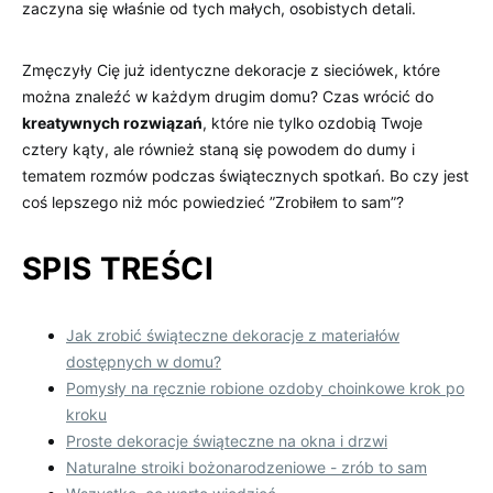
zaczyna‌ się‌ właśnie od tych‌ małych, osobistych detali.
Zmęczyły Cię już identyczne dekoracje ⁣z ‌sieciówek, ​które
⁣można znaleźć w ‌każdym drugim​ domu? Czas wrócić do
kreatywnych rozwiązań
, które ⁤nie ‍tylko‌ ozdobią ​Twoje
cztery kąty, ale ​również staną⁣ się powodem do dumy i
tematem rozmów⁤ podczas⁢ świątecznych spotkań. Bo czy ⁣jest
coś lepszego niż móc powiedzieć ‍”Zrobiłem ⁢to sam”?
SPIS TREŚCI
Jak zrobić świąteczne ​dekoracje z materiałów
dostępnych w domu?
Pomysły na ręcznie robione ozdoby choinkowe krok ⁤po
⁣kroku
Proste dekoracje świąteczne na okna i drzwi
Naturalne stroiki bożonarodzeniowe⁤ -‌ zrób to sam