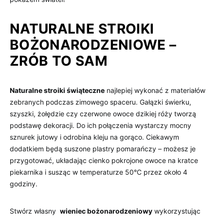
NATURALNE ⁢STROIKI
BOŻONARODZENIOWE –
ZRÓB TO SAM
Naturalne stroiki‍ świąteczne
najlepiej wykonać​ z​ materiałów‍
zebranych podczas zimowego spaceru. Gałązki świerku,⁣
szyszki, żołędzie czy czerwone owoce dzikiej⁢ róży ‍tworzą
podstawę​ dekoracji. Do ich połączenia⁤ wystarczy‍ mocny
sznurek jutowy ‌i⁤ odrobina⁢ kleju ​na gorąco. ‍Ciekawym
dodatkiem będą suszone plastry pomarańczy – możesz je
⁣przygotować, układając‍ cienko​ pokrojone owoce na kratce‍
piekarnika ‌i‌ susząc w​ temperaturze 50°C przez​ około 4⁣
godziny.
Stwórz własny ‌
wieniec bożonarodzeniowy
wykorzystując⁤