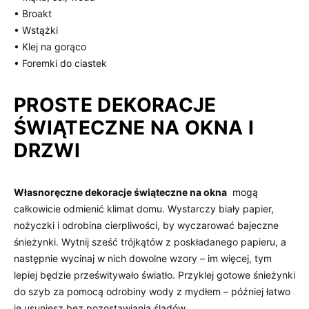
• Broakt
• Wstążki
• Klej na gorąco
•‌ Foremki do ciastek
PROSTE ‌DEKORACJE
ŚWIĄTECZNE ​NA OKNA I
⁣DRZWI
Własnoręczne dekoracje ⁣świąteczne​ na okna
‌ mogą⁤
całkowicie odmienić klimat domu. Wystarczy biały papier,
⁣nożyczki i odrobina cierpliwości, ‍by wyczarować bajeczne
śnieżynki. ‍Wytnij sześć⁢ trójkątów z ‌poskładanego ‌papieru, ​a ​
następnie ⁤wycinaj w ‌nich dowolne wzory‌ – im⁢ więcej, tym
lepiej będzie prześwitywało światło. Przyklej gotowe​ śnieżynki‍
do szyb za pomocą⁤ odrobiny wody⁤ z mydłem – później‍ łatwo
‌je usuniesz bez pozostawiania ⁤śladów.