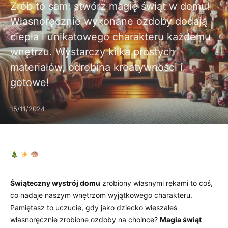
Zrób to sam: stwórz magię świąt w domu!
Własnoręcznie wykonane ozdoby dodają
ciepła i unikatowego charakteru każdemu
wnętrzu. Wystarczy kilka prostych
materiałów, odrobina kreatywności i
gotowe!
15/11/2024
Świąteczny wystrój domu
zrobiony ​własnymi rękami⁤ to‌ coś,
⁢co nadaje naszym ⁣wnętrzom wyjątkowego charakteru.
Pamiętasz to uczucie,⁤ gdy jako dziecko wieszałeś
własnoręcznie zrobione ozdoby na⁤ choince?⁣
Magia świąt