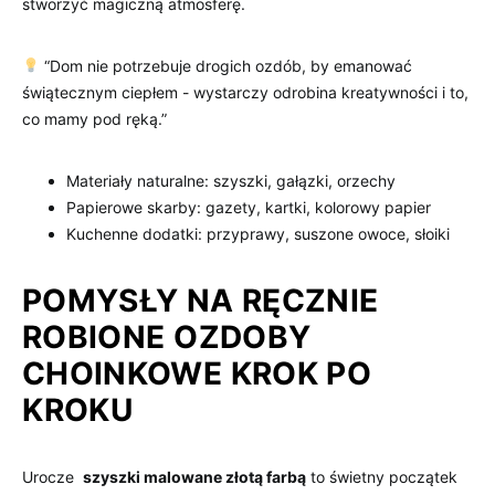
stworzyć magiczną atmosferę.
“Dom nie potrzebuje drogich ozdób, ⁢by emanować
świątecznym ciepłem ⁢- wystarczy odrobina kreatywności i‌ to,
co⁤ mamy pod ⁢ręką.”
Materiały naturalne: szyszki, ⁣gałązki, orzechy
Papierowe​ skarby:‌ gazety, ⁤kartki,⁣ kolorowy papier
Kuchenne dodatki: przyprawy, suszone owoce, ⁤słoiki
POMYSŁY NA​ RĘCZNIE
ROBIONE⁣ OZDOBY
CHOINKOWE KROK PO
⁤KROKU
Urocze ⁤
szyszki malowane złotą farbą
to świetny początek⁤