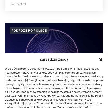
07/07/2026
PODRÓŻE PO POLSCE
Zarządzaj zgodą
W celu świadczenia usług na najwyższym poziomie w ramach naszej strony
internetowej korzystamy z plików cookies. Pliki cookies umożliwiają nam
zapewnienie prawidłowego działania naszej strony internetowej oraz realizację
podstawowych jej funkcji, a po uzyskaniu Twojej zgody, pliki cookies są przez
nas wykorzystywane do dokonywania pomiarów i analiz korzystania ze strony
internetowej, a także do celów marketingowych. Strona wykorzystuje również
pliki cookies podmiotów trzecich w celu korzystania z zewnętrznych narzędzi
analitycznych i marketingowych. Aby wyrazić zgodę na instalowanie na Twoim
urządzeniu końcowym plików cookies wszystkich wskazanych wyżej
BESKID MAŁY: SZLAKI NA KRÓTKI
kategorii kliknij przycisk "Akceptuję". Poszczególne ustawienia plików cookies
możesz zmieniać po kliknięciu przycisku „Zobacz preferencje”. Jeśli