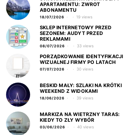
APARTAMENTU: ZWROT
ABONAMENTU
19 views
18/07/2026
SKLEP INTERNETOWY PRZED
SEZONEM: AUDYT PRZED
REKLAMAMI
33 views
08/07/2026
PORZĄDKOWANIE IDENTYFIKACJI
WIZUALNEJ FIRMY PO LATACH
30 views
07/07/2026
BESKID MAŁY: SZLAKI NA KRÓTKI
WEEKEND Z WIDOKAMI
39 views
18/06/2026
MARKIZA NA WIETRZNY TARAS:
KIEDY TO ZŁY WYBÓR
40 views
03/06/2026