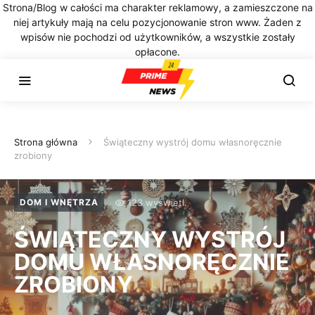
Strona/Blog w całości ma charakter reklamowy, a zamieszczone na
niej artykuły mają na celu pozycjonowanie stron www. Żaden z
wpisów nie pochodzi od użytkowników, a wszystkie zostały
opłacone.
Strona główna
Świąteczny wystrój domu własnoręcznie
zrobiony
123 wyświetl.
DOM I WNĘTRZA
ŚWIĄTECZNY WYSTRÓJ
DOMU WŁASNORĘCZNIE
ZROBIONY