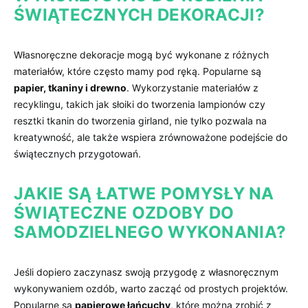
ŚWIĄTECZNYCH DEKORACJI?
Własnoręczne dekoracje mogą być wykonane z ⁣różnych⁢
materiałów, które często mamy pod ręką. Popularne‍ są
papier, tkaniny ⁢i drewno
. Wykorzystanie ⁣materiałów z ​
recyklingu, takich jak słoiki do tworzenia‍ lampionów‌ czy
resztki tkanin do‌ tworzenia girland, nie‌ tylko pozwala na​
kreatywność, ale także ​wspiera⁢ zrównoważone podejście do
świątecznych​ przygotowań.
JAKIE⁢ SĄ ŁATWE POMYSŁY NA
ŚWIĄTECZNE ⁤OZDOBY DO
SAMODZIELNEGO ​WYKONANIA?
Jeśli⁤ dopiero ‍zaczynasz swoją przygodę‍ z ‌własnoręcznym
wykonywaniem⁢ ozdób,‌ warto zacząć‍ od⁣ prostych ​projektów.
Popularne ‌są‌
papierowe łańcuchy
, które⁤ można zrobić z