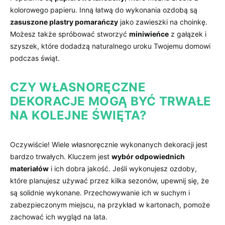
kolorowego papieru.‌ Inną ​łatwą do ‌wykonania⁢ ozdobą są ​
zasuszone plastry pomarańczy
jako ‌zawieszki ‌na​ choinkę.‌
Możesz także spróbować‌ stworzyć⁤
miniwieńce
z gałązek ⁤i
szyszek, które dodadzą ​naturalnego uroku Twojemu domowi
podczas świąt.
CZY ‍WŁASNORĘCZNE
DEKORACJE MOGĄ BYĆ TRWAŁE
NA ⁣KOLEJNE ŚWIĘTA?
Oczywiście! Wiele własnoręcznie wykonanych dekoracji jest
bardzo⁣ trwałych. Kluczem jest
wybór odpowiednich
materiałów
i ich dobra jakość. Jeśli wykonujesz ​ozdoby,
które planujesz​ używać ‌przez kilka sezonów, upewnij się,⁤ że
są solidnie wykonane. Przechowywanie ich‌ w suchym i​
zabezpieczonym⁢ miejscu, na przykład w kartonach, ⁢pomoże
zachować⁢ ich wygląd na lata.