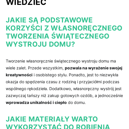
WIEDZIEĆ
JAKIE SĄ PODSTAWOWE‍
KORZYŚCI ​Z WŁASNORĘCZNEGO‌
TWORZENIA ​ŚWIĄTECZNEGO
WYSTROJU DOMU?
Tworzenie własnoręcznie świątecznego​ wystroju ⁢domu ma
wiele zalet. Przede wszystkim,
pozwala na wyrażenie swojej
⁢kreatywności
⁤i osobistego⁣ stylu. ⁣Ponadto, jest to niezwykła
okazja ⁣do spędzenia‌ czasu​ z rodziną ‌i przyjaciółmi podczas
wspólnego rękodzieła. ‍Dodatkowo, własnoręczny wystrój jest
zazwyczaj tańszy niż zakup gotowych ozdób, a jednocześnie
wprowadza‌ unikalność⁢ i ciepło
do⁣ domu.
JAKIE MATERIAŁY WARTO
⁣WYKORZYSTAĆ DO ‍ROBIENIA⁢