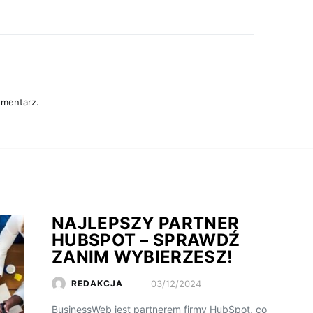
omentarz.
NAJLEPSZY PARTNER
HUBSPOT – SPRAWDŹ
ZANIM WYBIERZESZ!
03/12/2024
REDAKCJA
BusinessWeb jest partnerem firmy HubSpot, co