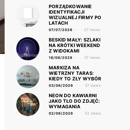
PORZĄDKOWANIE
IDENTYFIKACJI
WIZUALNEJ FIRMY PO
LATACH
27 views
07/07/2026
BESKID MAŁY: SZLAKI
NA KRÓTKI WEEKEND
Z WIDOKAMI
37 views
18/06/2026
MARKIZA NA
WIETRZNY TARAS:
KIEDY TO ZŁY WYBÓR
37 views
03/06/2026
NEON DO KAWIARNI
JAKO TŁO DO ZDJĘĆ:
WYMAGANIA
52 views
02/06/2026