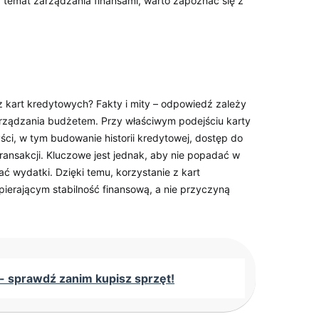
 temat zarządzania finansami, warto zapoznać się z
z kart kredytowych? Fakty i mity – odpowiedź zależy
arządzania budżetem. Przy właściwym podejściu karty
ci, w tym budowanie historii kredytowej, dostęp do
transakcji. Kluczowe jest jednak, aby nie popadać w
ć wydatki. Dzięki temu, korzystanie z kart
ierającym stabilność finansową, a nie przyczyną
 sprawdź zanim kupisz sprzęt!