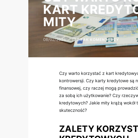
KART KREDYTO
MITY
08/02/2025
BRAK KOMENTARZY
Czy warto korzystać z kart kredytowych
kontrowersji. Czy karty kredytowe są
finansowej, czy raczej mogą prowadzić
za sobą ich użytkowanie? Czy rzeczywi
kredytowych? Jakie mity krążą wokół te
skuteczność?
ZALETY KORZYST