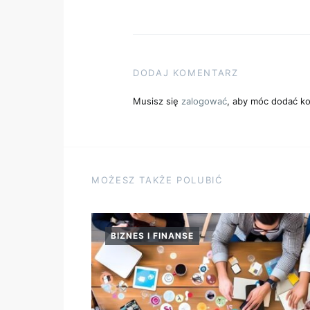
DODAJ KOMENTARZ
Musisz się
zalogować
, aby móc dodać k
MOŻESZ TAKŻE POLUBIĆ
BIZNES I FINANSE