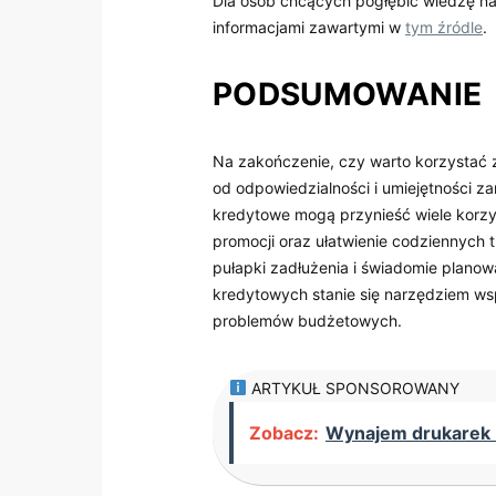
Dla osób chcących pogłębić wiedzę na
informacjami zawartymi w
tym źródle
.
PODSUMOWANIE
Na zakończenie, czy warto korzystać 
od odpowiedzialności i umiejętności z
kredytowe mogą przynieść wiele korzyś
promocji oraz ułatwienie codziennych 
pułapki zadłużenia i świadomie planowa
kredytowych stanie się narzędziem wsp
problemów budżetowych.
ARTYKUŁ SPONSOROWANY
Zobacz:
Wynajem drukarek -