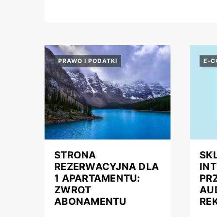
PRAWO I PODATKI
E-
STRONA
SK
REZERWACYJNA DLA
IN
1 APARTAMENTU:
PR
ZWROT
AU
ABONAMENTU
RE