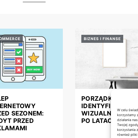
COMMERCE
BIZNES I FINANSE
LEP
PORZĄDKOWANI
TERNETOWY
IDENTYFIKACJI
W celu świad
ZED SEZONEM:
WIZUALNEJ FIRM
korzystamy z
DYT PRZED
PO LATACH
działania nas
Twojej zgody
KLAMAMI
korzystania 
również plik