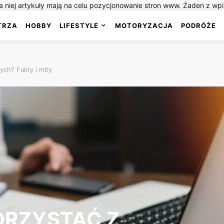
 niej artykuły mają na celu pozycjonowanie stron www. Żaden z wp
TRZA
HOBBY
LIFESTYLE
MOTORYZACJA
PODRÓŻE
ych? Fakty i mity
ORZYSTAĆ Z