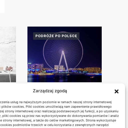
PODRÓŻE PO POLSCE
E
Zarządzaj zgodą
BESKID MAŁY:
SZLAKI NA KRÓTKI
czenia usług na najwyższym poziomie w ramach naszej strony internetowej
Y
WEEKEND Z
 plików cookies. Pliki cookies umożliwiają nam zapewnienie prawidłowego
WIDOKAMI
zej strony internetowej oraz realizację podstawowych jej funkcji, a po uzyskaniu
, pliki cookies są przez nas wykorzystywane do dokonywania pomiarów i analiz
ze strony internetowej, a także do celów marketingowych. Strona wykorzystuje
i cookies podmiotów trzecich w celu korzystania z zewnętrznych narzędzi