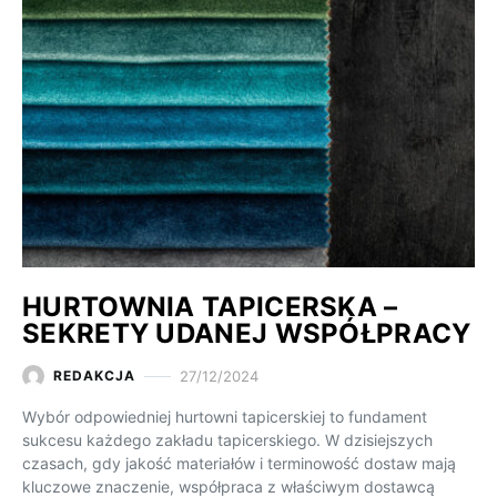
HURTOWNIA TAPICERSKA –
SEKRETY UDANEJ WSPÓŁPRACY
27/12/2024
REDAKCJA
Wybór odpowiedniej hurtowni tapicerskiej to fundament
sukcesu każdego zakładu tapicerskiego. W dzisiejszych
czasach, gdy jakość materiałów i terminowość dostaw mają
kluczowe znaczenie, współpraca z właściwym dostawcą