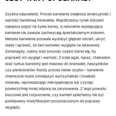
Szybka odpowiedź: Proces barwienia zwiększa atrakcyjność i
wartość handlową minerałów. Współczesny rynek biżuterii
napędza popyt na żywe barwy, a naturalnie występujące
kamienie nie zawsze zachwycają spektakularnym kolorem.
Metoda barwienia pozwala wydobyć głęboki odcień, ukryć
wady i sprawić, że tani surowiec wygląda na luksusowy.
Szmaragdy, rubiny oraz korundy często barwi się, by
poprawić ich wygląd i wartość. Z kolei agat, topaz, chalcedon
oraz turkus barwiony jest masowo do bransolet, naszyjników
czy pierścionków. Każdy proces niesie ryzyko – barwienie
chemiczne może zmniejszyć wytrzymałość i trwałość
minerału, wprowadzając mikropęknięcia lub czyniąc
powierzchnię mniej odporą na zarysowania. Z tego powodu
kluczowe jest rozpoznanie, czy kamień szlachetny nie był
poddawany modyfikacjom przeznaczonym do poprawy
wyglądu.