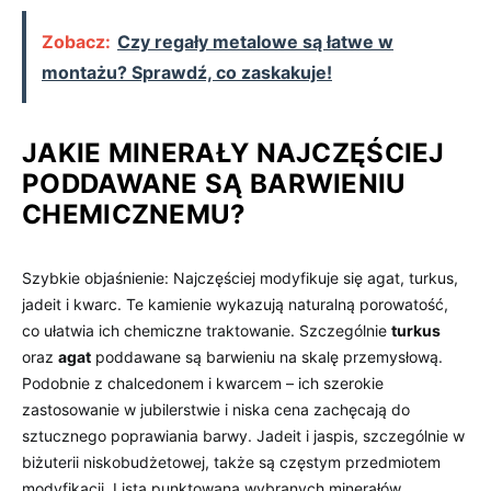
Zobacz:
Czy regały metalowe są łatwe w
montażu? Sprawdź, co zaskakuje!
JAKIE MINERAŁY NAJCZĘŚCIEJ
PODDAWANE SĄ BARWIENIU
CHEMICZNEMU?
Szybkie objaśnienie: Najczęściej modyfikuje się agat, turkus,
jadeit i kwarc. Te kamienie wykazują naturalną porowatość,
co ułatwia ich chemiczne traktowanie. Szczególnie
turkus
oraz
agat
poddawane są barwieniu na skalę przemysłową.
Podobnie z chalcedonem i kwarcem – ich szerokie
zastosowanie w jubilerstwie i niska cena zachęcają do
sztucznego poprawiania barwy. Jadeit i jaspis, szczególnie w
biżuterii niskobudżetowej, także są częstym przedmiotem
modyfikacji. Lista punktowana wybranych minerałów