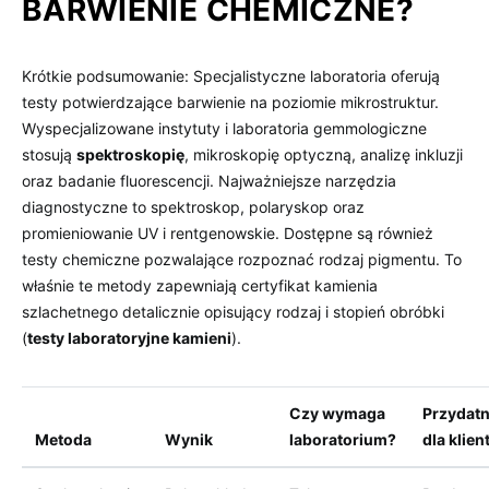
BARWIENIE CHEMICZNE?
Krótkie podsumowanie: Specjalistyczne laboratoria oferują
testy potwierdzające barwienie na poziomie mikrostruktur.
Wyspecjalizowane instytuty i laboratoria gemmologiczne
stosują
spektroskopię
, mikroskopię optyczną, analizę inkluzji
oraz badanie fluorescencji. Najważniejsze narzędzia
diagnostyczne to spektroskop, polaryskop oraz
promieniowanie UV i rentgenowskie. Dostępne są również
testy chemiczne pozwalające rozpoznać rodzaj pigmentu. To
właśnie te metody zapewniają certyfikat kamienia
szlachetnego detalicznie opisujący rodzaj i stopień obróbki
(
testy laboratoryjne kamieni
).
Czy wymaga
Przydat
Metoda
Wynik
laboratorium?
dla klien