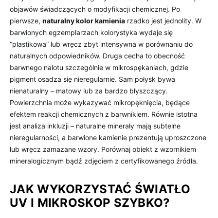
objawów świadczących o modyfikacji chemicznej. Po
pierwsze,
naturalny kolor kamienia
rzadko jest jednolity. W
barwionych egzemplarzach kolorystyka wydaje się
“plastikowa” lub wręcz zbyt intensywna w porównaniu do
naturalnych odpowiedników. Druga cecha to obecność
barwnego nalotu szczególnie w mikrospękaniach, gdzie
pigment osadza się nieregularnie. Sam połysk bywa
nienaturalny – matowy lub za bardzo błyszczący.
Powierzchnia może wykazywać mikropęknięcia, będące
efektem reakcji chemicznych z barwnikiem. Równie istotna
jest analiza inkluzji – naturalne minerały mają subtelne
nieregularności, a barwione kamienie prezentują uproszczone
lub wręcz zamazane wzory. Porównaj obiekt z wzornikiem
mineralogicznym bądź zdjęciem z certyfikowanego źródła.
JAK WYKORZYSTAĆ ŚWIATŁO
UV I MIKROSKOP SZYBKO?