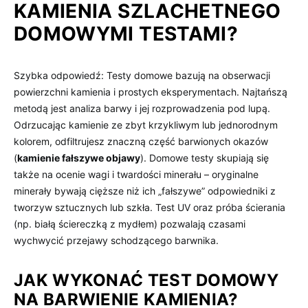
KAMIENIA SZLACHETNEGO
DOMOWYMI TESTAMI?
Szybka odpowiedź: Testy domowe bazują na obserwacji
powierzchni kamienia i prostych eksperymentach. Najtańszą
metodą jest analiza barwy i jej rozprowadzenia pod lupą.
Odrzucając kamienie ze zbyt krzykliwym lub jednorodnym
kolorem, odfiltrujesz znaczną część barwionych okazów
(
kamienie fałszywe objawy
). Domowe testy skupiają się
także na ocenie wagi i twardości minerału – oryginalne
minerały bywają cięższe niż ich „fałszywe” odpowiedniki z
tworzyw sztucznych lub szkła. Test UV oraz próba ścierania
(np. białą ściereczką z mydłem) pozwalają czasami
wychwycić przejawy schodzącego barwnika.
JAK WYKONAĆ TEST DOMOWY
NA BARWIENIE KAMIENIA?