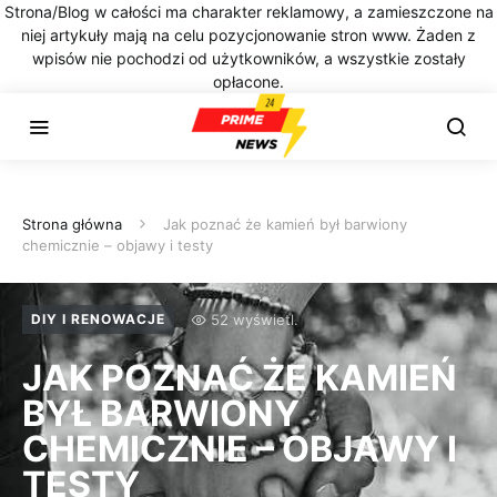
Strona/Blog w całości ma charakter reklamowy, a zamieszczone na
niej artykuły mają na celu pozycjonowanie stron www. Żaden z
wpisów nie pochodzi od użytkowników, a wszystkie zostały
opłacone.
Strona główna
Jak poznać że kamień był barwiony
chemicznie – objawy i testy
52 wyświetl.
DIY I RENOWACJE
JAK POZNAĆ ŻE KAMIEŃ
BYŁ BARWIONY
CHEMICZNIE – OBJAWY I
TESTY