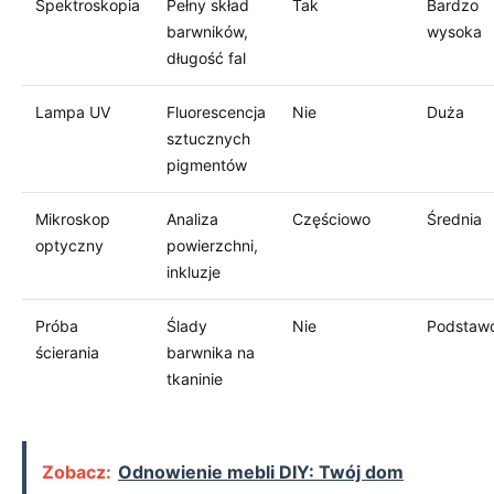
Spektroskopia
Pełny skład
Tak
Bardzo
barwników,
wysoka
długość fal
Lampa UV
Fluorescencja
Nie
Duża
sztucznych
pigmentów
Mikroskop
Analiza
Częściowo
Średnia
optyczny
powierzchni,
inkluzje
Próba
Ślady
Nie
Podstaw
ścierania
barwnika na
tkaninie
Zobacz:
Odnowienie mebli DIY: Twój dom