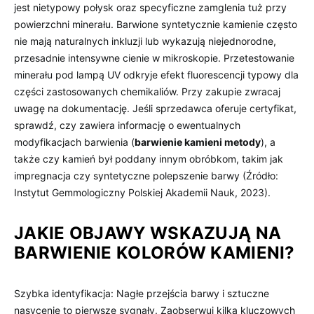
jest nietypowy połysk oraz specyficzne zamglenia tuż przy
powierzchni minerału. Barwione syntetycznie kamienie często
nie mają naturalnych inkluzji lub wykazują niejednorodne,
przesadnie intensywne cienie w mikroskopie. Przetestowanie
minerału pod lampą UV odkryje efekt fluorescencji typowy dla
części zastosowanych chemikaliów. Przy zakupie zwracaj
uwagę na dokumentację. Jeśli sprzedawca oferuje certyfikat,
sprawdź, czy zawiera informację o ewentualnych
modyfikacjach barwienia (
barwienie kamieni metody
), a
także czy kamień był poddany innym obróbkom, takim jak
impregnacja czy syntetyczne polepszenie barwy (Źródło:
Instytut Gemmologiczny Polskiej Akademii Nauk, 2023).
JAKIE OBJAWY WSKAZUJĄ NA
BARWIENIE KOLORÓW KAMIENI?
Szybka identyfikacja: Nagłe przejścia barwy i sztuczne
nasycenie to pierwsze sygnały. Zaobserwuj kilka kluczowych