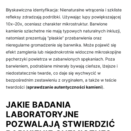
Błyskawiczna identyfikacja: Nienaturalne wtrącenia i szkliste
refleksy zdradzają podróbki. Używając lupy powiększającej
10x–20x, oceniasz charakter mikrostruktur. Barwione
kamienie szlachetne nie mają typowych naturalnych inkluzji,
natomiast prezentują “płaskie” przebarwienia oraz
nieregularne gromadzenie się barwnika. Może pojawić się
efekt zamglenia lub niejednokrotnie widoczne mikroskopijne
pęcherzyki powietrza w zabarwionych spękaniach. Poza
barwieniem, podrabiane minerały bywają cieńsze, lżejsze i
niedostatecznie twarde, co daje się wychwycić w
bezpośrednim zestawieniu z oryginałem, a także w teście
twardości (
sprawdzanie autentyczności kamieni
).
JAKIE BADANIA
LABORATORYJNE
POZWALAJĄ STWIERDZIĆ