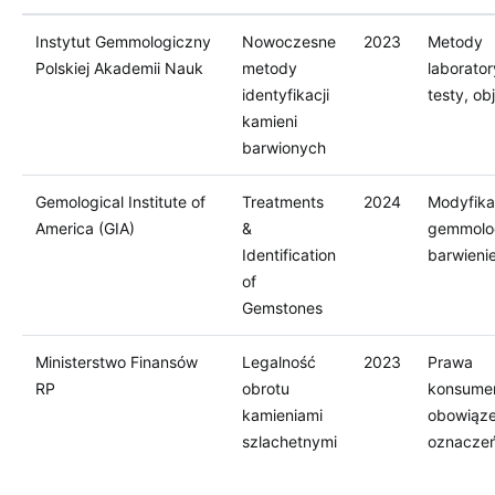
Instytut Gemmologiczny
Nowoczesne
2023
Metody
Polskiej Akademii Nauk
metody
laborator
identyfikacji
testy, ob
kamieni
barwionych
Gemological Institute of
Treatments
2024
Modyfika
America (GIA)
&
gemmolo
Identification
barwieni
of
Gemstones
Ministerstwo Finansów
Legalność
2023
Prawa
RP
obrotu
konsumen
kamieniami
obowiąz
szlachetnymi
oznacze