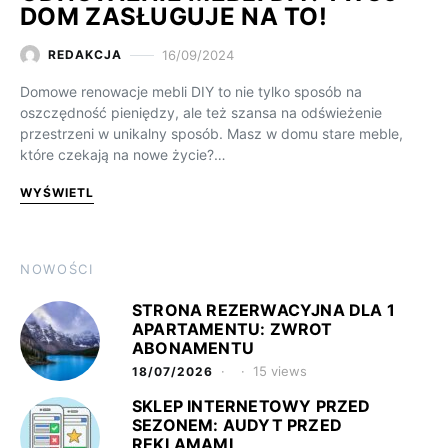
DOM ZASŁUGUJE NA TO!
16/09/2024
REDAKCJA
Domowe renowacje mebli DIY to nie tylko sposób na
oszczędność pieniędzy, ale też szansa na odświeżenie
przestrzeni w unikalny sposób. Masz w domu stare meble,
które czekają na nowe życie?…
WYŚWIETL
NOWOŚCI
STRONA REZERWACYJNA DLA 1
APARTAMENTU: ZWROT
ABONAMENTU
15 views
18/07/2026
SKLEP INTERNETOWY PRZED
SEZONEM: AUDYT PRZED
REKLAMAMI