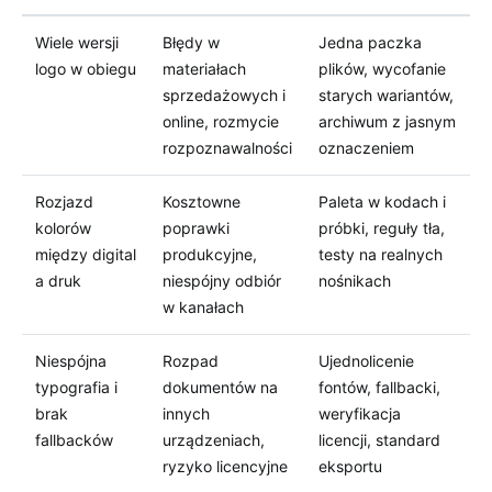
Wiele wersji
Błędy w
Jedna paczka
logo w obiegu
materiałach
plików, wycofanie
sprzedażowych i
starych wariantów,
online, rozmycie
archiwum z jasnym
rozpoznawalności
oznaczeniem
Rozjazd
Kosztowne
Paleta w kodach i
kolorów
poprawki
próbki, reguły tła,
między digital
produkcyjne,
testy na realnych
a druk
niespójny odbiór
nośnikach
w kanałach
Niespójna
Rozpad
Ujednolicenie
typografia i
dokumentów na
fontów, fallbacki,
brak
innych
weryfikacja
fallbacków
urządzeniach,
licencji, standard
ryzyko licencyjne
eksportu