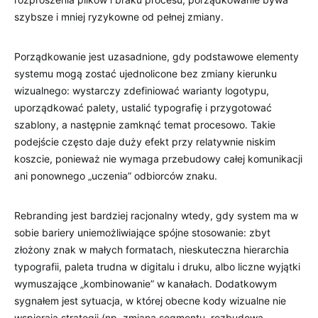
szybsze i mniej ryzykowne od pełnej zmiany.
Porządkowanie jest uzasadnione, gdy podstawowe elementy
systemu mogą zostać ujednolicone bez zmiany kierunku
wizualnego: wystarczy zdefiniować warianty logotypu,
uporządkować palety, ustalić typografię i przygotować
szablony, a następnie zamknąć temat procesowo. Takie
podejście często daje duży efekt przy relatywnie niskim
koszcie, ponieważ nie wymaga przebudowy całej komunikacji
ani ponownego „uczenia” odbiorców znaku.
Rebranding jest bardziej racjonalny wtedy, gdy system ma w
sobie bariery uniemożliwiające spójne stosowanie: zbyt
złożony znak w małych formatach, nieskuteczna hierarchia
typografii, paleta trudna w digitalu i druku, albo liczne wyjątki
wymuszające „kombinowanie” w kanałach. Dodatkowym
sygnałem jest sytuacja, w której obecne kody wizualne nie
wspierają strategii (np. zmiana segmentu, rozbudowa