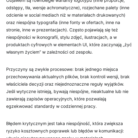
Objawem są równoległe warianty logotypu (inne proporcje,
odstępy, tła, wersje achromatyczne), rozjechane palety (inne
odcienie w social mediach niż w materiałach drukowanych)
oraz niespójna typografia (inne fonty w ofertach, inne na
stronie, inne w prezentacjach). Często pojawiają się też
niespójności w ikonografii, stylu zdjęć, ilustracjach, a w
produktach cyfrowych w elementach UI, które zaczynają „żyć
własnym życiem” w zależności od zespołu.
Przyczyny są zwykle procesowe: brak jednego miejsca
przechowywania aktualnych plików, brak kontroli wersji, brak
właściciela decyzji oraz niejednoznaczne reguły wyjątków.
Jeśli wytyczne istnieją, bywają niespójne, nieaktualne lub nie
zawierają zapisów operacyjnych, które pozwalają
egzekwować standardy w codziennej pracy.
Błędem krytycznym jest taka niespójność, która zwiększa
ryzyko kosztownych poprawek lub błędów w komunikacji: