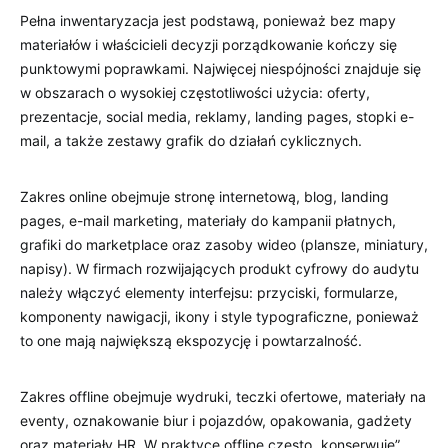
Pełna inwentaryzacja jest podstawą, ponieważ bez mapy
materiałów i właścicieli decyzji porządkowanie kończy się
punktowymi poprawkami. Najwięcej niespójności znajduje się
w obszarach o wysokiej częstotliwości użycia: oferty,
prezentacje, social media, reklamy, landing pages, stopki e-
mail, a także zestawy grafik do działań cyklicznych.
Zakres online obejmuje stronę internetową, blog, landing
pages, e-mail marketing, materiały do kampanii płatnych,
grafiki do marketplace oraz zasoby wideo (plansze, miniatury,
napisy). W firmach rozwijających produkt cyfrowy do audytu
należy włączyć elementy interfejsu: przyciski, formularze,
komponenty nawigacji, ikony i style typograficzne, ponieważ
to one mają największą ekspozycję i powtarzalność.
Zakres offline obejmuje wydruki, teczki ofertowe, materiały na
eventy, oznakowanie biur i pojazdów, opakowania, gadżety
oraz materiały HR. W praktyce offline często „konserwuje”