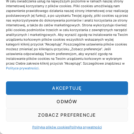
W celu świadczenia usług na najwyższym poziomie w ramach naszej strony
internetowej korzystamy z plików cookies. Pliki cookies umożliwiają nam
zapewnienie prawidłowego działania naszej strony internetowej oraz realizację
podstawowych jej funkcji, a po uzyskaniu Twojej zgody, pliki cookies są przez
nas wykorzystywane do dokonywania pomiarów i analiz korzystania ze strony
internetowej, a także do celów marketingowych. Strona wykorzystuje również
pliki cookies podmiotów trzecich w celu korzystania z zewnętrznych narzędzi
analitycznych i marketingowych. Aby wyrazić zgodę na instalowanie na Twoim
urządzeniu końcowym plików cookies wszystkich wskazanych wyżej
kategorii kliknij przycisk "Akceptuję". Poszczególne ustawienia plików cookies
możesz zmieniać po kliknięciu przycisku „Zobacz preferencje”. Jeśli
ustawienia odpowiadają Twoim preferencjom, aby wyrazić zgodę na
instalowanie plików cookies na Twoim urządzeniu końcowym w wybranym
przez Ciebie zakresie kliknij przycisk "Akceptuję". Szczegółowe znajdziesz w
NAJLEPSZY PARTNER HUBSPOT
Polityce prywatności
.
– SPRAWDŹ ZANIM
WYBIERZESZ!
AKCEPTUJĘ
03/12/2024
REDAKCJA
ODMÓW
BusinessWeb jest partnerem firmy HubSpot, co oznacza, że
doskonale rozumiemy potrzeby firm szukających wsparcia we
ZOBACZ PREFERENCJE
wdrożeniu tego narzędzia. Wybór odpowiedniego partnera
wdrożeniowego to jedna z najważniejszych decyzji, która
Polityka plików cookies
Polityka prywatności
wpłynie na…