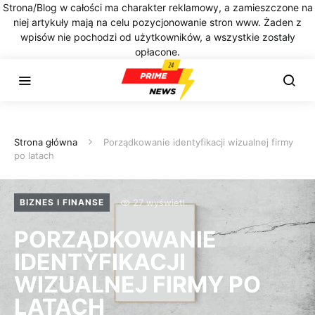
Strona/Blog w całości ma charakter reklamowy, a zamieszczone na
niej artykuły mają na celu pozycjonowanie stron www. Żaden z
wpisów nie pochodzi od użytkowników, a wszystkie zostały
opłacone.
Strona główna
Porządkowanie identyfikacji wizualnej firmy
po latach
27 wyświetl.
BIZNES I FINANSE
PORZĄDKOWANIE
IDENTYFIKACJI
WIZUALNEJ FIRMY PO
LATACH