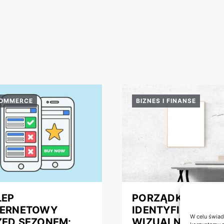
COMMERCE
BIZNES I FINANSE
LEP
PORZĄDKOWANI
TERNETOWY
IDENTYFIKACJI
W celu świad
ZED SEZONEM:
WIZUALNEJ FIRM