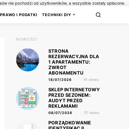
isów nie pochodzi od użytkowników, a wszystkie zostały opłacone.
PRAWO I PODATKI
TECHNIKI DIY
NOWOŚCI
STRONA
REZERWACYJNA DLA
1 APARTAMENTU:
ZWROT
ABONAMENTU
16 views
18/07/2026
SKLEP INTERNETOWY
PRZED SEZONEM:
AUDYT PRZED
REKLAMAMI
31 views
08/07/2026
PORZĄDKOWANIE
IDENTYFIKACJI