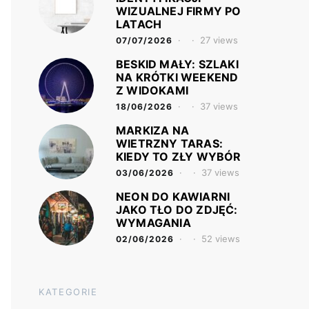
WIZUALNEJ FIRMY PO
LATACH
27 views
07/07/2026
BESKID MAŁY: SZLAKI
NA KRÓTKI WEEKEND
Z WIDOKAMI
37 views
18/06/2026
MARKIZA NA
WIETRZNY TARAS:
KIEDY TO ZŁY WYBÓR
37 views
03/06/2026
NEON DO KAWIARNI
JAKO TŁO DO ZDJĘĆ:
WYMAGANIA
52 views
02/06/2026
KATEGORIE