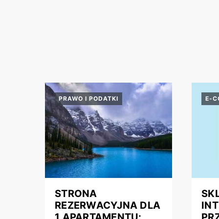
PRAWO I PODATKI
E-
STRONA
SK
REZERWACYJNA DLA
IN
1 APARTAMENTU:
PR