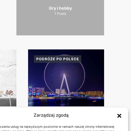
Gry i hobby
1
Posts
PODRÓŻE PO POLSCE
E
Zarządzaj zgodą
BESKID MAŁY:
SZLAKI NA KRÓTKI
czenia usług na najwyższym poziomie w ramach naszej strony internetowej
Y
WEEKEND Z