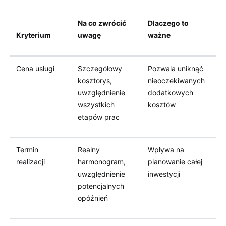
Na co zwrócić
Dlaczego to
Kryterium
uwagę
ważne
Cena usługi
Szczegółowy
Pozwala uniknąć
kosztorys,
nieoczekiwanych
uwzględnienie
dodatkowych
wszystkich
kosztów
etapów prac
Termin
Realny
Wpływa na
realizacji
harmonogram,
planowanie całej
uwzględnienie
inwestycji
potencjalnych
opóźnień