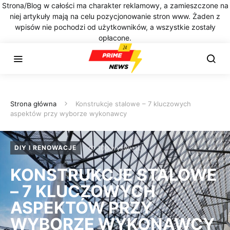
Strona/Blog w całości ma charakter reklamowy, a zamieszczone na
niej artykuły mają na celu pozycjonowanie stron www. Żaden z
wpisów nie pochodzi od użytkowników, a wszystkie zostały
opłacone.
Strona główna
Konstrukcje stalowe – 7 kluczowych
aspektów przy wyborze wykonawcy
100 wyświetl.
DIY I RENOWACJE
KONSTRUKCJE STALOWE
– 7 KLUCZOWYCH
ASPEKTÓW PRZY
WYBORZE WYKONAWCY