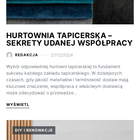
HURTOWNIA TAPICERSKA –
SEKRETY UDANEJ WSPÓŁPRACY
27/12/2024
REDAKCJA
Wybór odpowiedniej hurtowni tapicerskiej to fundament
sukcesu każdego zakładu tapicerskiego. W dzisiejszych
czasach, gdy jakość materiałów i terminowość dostaw mają
kluczowe znaczenie, współpraca z właściwym dostawcą
może zdecydować o przewadze…
WYŚWIETL
DIY I RENOWACJE