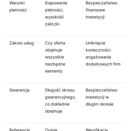
Warunki
Etapowanie
Bezpieczeństwo
płatności
płatności,
finansowe
wysokość
inwestycji
zaliczki
Zakres usług
Czy oferta
Uniknięcie
obejmuje
konieczności
wszystkie
angażowania
niezbędne
dodatkowych firm
elementy
Gwarancja
Długość okresu
Bezpieczeństwo
gwarancyjnego,
inwestycji w
co dokładnie
długim okresie
obejmuje
Referencje
Opinie
Weryfikacja