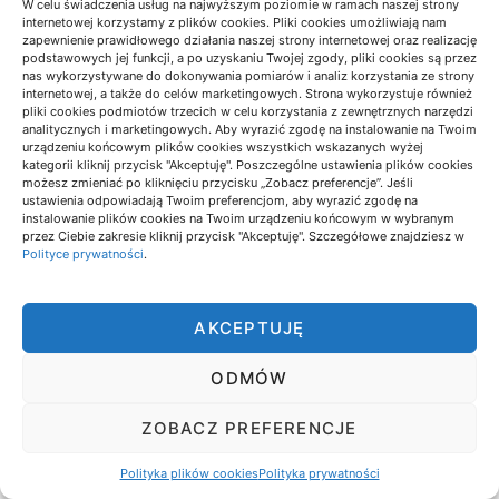
W celu świadczenia usług na najwyższym poziomie w ramach naszej strony
internetowej korzystamy z plików cookies. Pliki cookies umożliwiają nam
zapewnienie prawidłowego działania naszej strony internetowej oraz realizację
SKLEP INTERNETOWY PRZED
podstawowych jej funkcji, a po uzyskaniu Twojej zgody, pliki cookies są przez
nas wykorzystywane do dokonywania pomiarów i analiz korzystania ze strony
SEZONEM: AUDYT PRZED
internetowej, a także do celów marketingowych. Strona wykorzystuje również
REKLAMAMI
pliki cookies podmiotów trzecich w celu korzystania z zewnętrznych narzędzi
analitycznych i marketingowych. Aby wyrazić zgodę na instalowanie na Twoim
urządzeniu końcowym plików cookies wszystkich wskazanych wyżej
08/07/2026
kategorii kliknij przycisk "Akceptuję". Poszczególne ustawienia plików cookies
możesz zmieniać po kliknięciu przycisku „Zobacz preferencje”. Jeśli
ustawienia odpowiadają Twoim preferencjom, aby wyrazić zgodę na
instalowanie plików cookies na Twoim urządzeniu końcowym w wybranym
przez Ciebie zakresie kliknij przycisk "Akceptuję". Szczegółowe znajdziesz w
Polityce prywatności
.
BIZNES I FINANSE
AKCEPTUJĘ
ODMÓW
ZOBACZ PREFERENCJE
Polityka plików cookies
Polityka prywatności