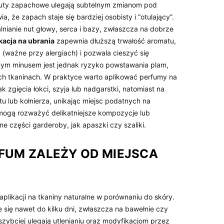
nuty zapachowe ulegają subtelnym zmianom pod
 że zapach staje się bardziej osobisty i “otulający”.
nianie nut głowy, serca i bazy, zwłaszcza na dobrze
kacja na ubrania
zapewnia dłuższą trwałość aromatu,
 (ważne przy alergiach) i pozwala cieszyć się
nym minusem jest jednak ryzyko powstawania plam,
ch tkaninach. W praktyce warto aplikować perfumy na
jak zgięcia łokci, szyja lub nadgarstki, natomiast na
u lub kołnierza, unikając miejsc podatnych na
mogą rozważyć delikatniejsze kompozycje lub
 części garderoby, jak apaszki czy szaliki.
FUM ZALEŻY OD MIEJSCA
plikacji na tkaniny naturalne w porównaniu do skóry.
 się nawet do kilku dni, zwłaszcza na bawełnie czy
szybciej ulegają utlenianiu oraz modyfikacjom przez