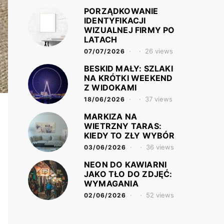
PORZĄDKOWANIE
IDENTYFIKACJI
WIZUALNEJ FIRMY PO
LATACH
26 views
07/07/2026
BESKID MAŁY: SZLAKI
NA KRÓTKI WEEKEND
Z WIDOKAMI
37 views
18/06/2026
MARKIZA NA
WIETRZNY TARAS:
KIEDY TO ZŁY WYBÓR
36 views
03/06/2026
NEON DO KAWIARNI
JAKO TŁO DO ZDJĘĆ:
WYMAGANIA
52 views
02/06/2026