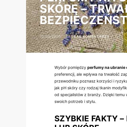
SKÓRĘ – TRWA
BEZPIECZEŃS
05/02/2026
BRAK KOMENTARZY
Wybór pomiędzy
perfumy na ubranie 
preferencji, ale wpływa na trwałość z
przewodniku poznasz korzyści i ryzyka
jak pH skóry czy rodzaj tkanin modyfik
od specjalistów z branży. Dzięki temu
swoich potrzeb i stylu.
SZYBKIE FAKTY –