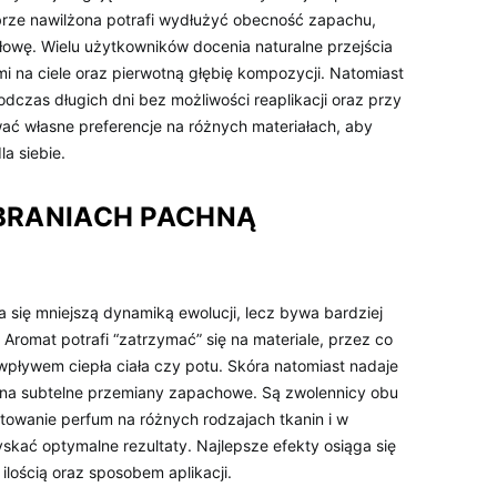
dobrze nawilżona potrafi wydłużyć obecność zapachu,
łowę. Wielu użytkowników docenia naturalne przejścia
 na ciele oraz pierwotną głębię kompozycji. Natomiast
czas długich dni bez możliwości reaplikacji oraz przy
wać własne preferencje na różnych materiałach, aby
a siebie.
BRANIACH PACHNĄ
 się mniejszą dynamiką ewolucji, lecz bywa bardziej
Aromat potrafi “zatrzymać” się na materiale, przez co
d wpływem ciepła ciała czy potu. Skóra natomiast nadaje
na subtelne przemiany zapachowe. Są zwolennicy obu
towanie perfum na różnych rodzajach tkanin i w
kać optymalne rezultaty. Najlepsze efekty osiąga się
lością oraz sposobem aplikacji.