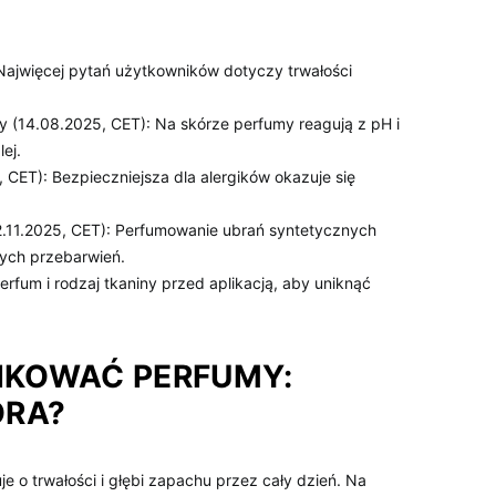
Najwięcej pytań użytkowników dotyczy trwałości
y (14.08.2025, CET): Na skórze perfumy reagują z pH i
ej.
5, CET): Bezpieczniejsza dla alergików okazuje się
2.11.2025, CET): Perfumowanie ubrań syntetycznych
łych przebarwień.
fum i rodzaj tkaniny przed aplikacją, aby uniknąć
LIKOWAĆ PERFUMY:
ÓRA?
e o trwałości i głębi zapachu przez cały dzień. Na