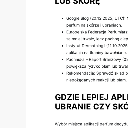
LUB SKÓRĘ
Google Blog (20.12.2025, UTC): 
perfum na skórze i ubraniach.
Europejska Federacja Perfumiarz
są mniej trwałe, lecz pachną ciepl
Instytut Dermatologii (11.10.202
aplikacja na tkaniny bawełniane.
Pachnidła – Raport Branżowy (0
powiększa ryzyko plam lub trwa
Rekomendacja: Sprawdź skład per
niepożądanych reakcji lub plam.
GDZIE LEPIEJ AP
UBRANIE CZY SK
Wybór miejsca aplikacji perfum decyduj