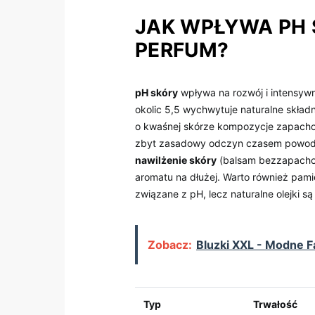
JAK WPŁYWA PH 
PERFUM?
pH skóry
wpływa na rozwój i intensyw
okolic 5,5 wychwytuje naturalne skład
o kwaśnej skórze kompozycje zapachow
zbyt zasadowy odczyn czasem powoduje
nawilżenie skóry
(balsam bezzapacho
aromatu na dłużej. Warto również pam
związane z pH, lecz naturalne olejki s
Zobacz:
Bluzki XXL - Modne 
Typ
Trwałość