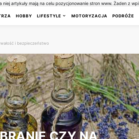
 niej artykuły mają na celu pozycjonowanie stron www. Żaden z wp
TRZA
HOBBY
LIFESTYLE
MOTORYZACJA
PODRÓŻE
trwałość i bezpieczeństwo
BRANIE CZY NA