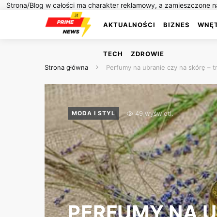
Strona/Blog w całości ma charakter reklamowy, a zamieszczone na
AKTUALNOŚCI
BIZNES
WNĘ
TECH
ZDROWIE
Strona główna
Perfumy na ubranie czy na skórę – 
49 wyświetl.
MODA I STYL
PERFUMY NA U