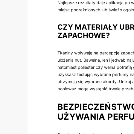
Najlepsze rezultaty daje aplikacja po w
miejsc podrażnionych lub świeżo ogol
CZY MATERIAŁY UB
ZAPACHOWE?
Tkaniny wpływają na percepcję zapach
ułożenia nut. Bawełna, len i jedwab na
natomiast poliester czy wełna potrafi
uzyskasz testując wybrane perfumy na 
utrzymują się wybrane akordy. Unikaj a
ponieważ mogą wystąpić trwałe przeba
BEZPIECZEŃSTWO
UŻYWANIA PERF