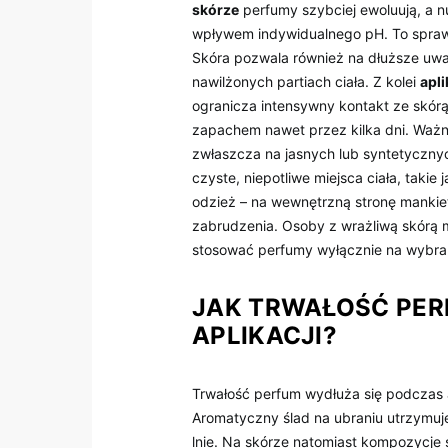
skórze
perfumy szybciej ewoluują, a 
wpływem indywidualnego pH. To sprawia,
Skóra pozwala również na dłuższe uwal
nawilżonych partiach ciała. Z kolei
apli
ogranicza intensywny kontakt ze skórą
zapachem nawet przez kilka dni. Waż
zwłaszcza na jasnych lub syntetyczny
czyste, niepotliwe miejsca ciała, takie 
odzież – na wewnętrzną stronę mankiet
zabrudzenia. Osoby z wrażliwą skórą 
stosować perfumy wyłącznie na wybrane
JAK TRWAŁOŚĆ PER
APLIKACJI?
Trwałość perfum wydłuża się podczas a
Aromatyczny ślad na ubraniu utrzymuje
lnie. Na skórze natomiast kompozycje 