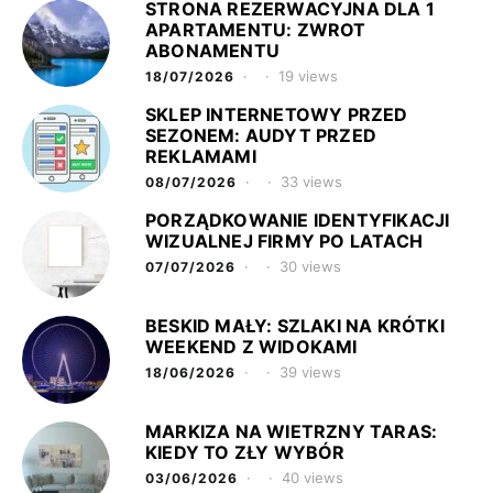
STRONA REZERWACYJNA DLA 1
APARTAMENTU: ZWROT
ABONAMENTU
19 views
18/07/2026
SKLEP INTERNETOWY PRZED
SEZONEM: AUDYT PRZED
REKLAMAMI
33 views
08/07/2026
PORZĄDKOWANIE IDENTYFIKACJI
WIZUALNEJ FIRMY PO LATACH
30 views
07/07/2026
BESKID MAŁY: SZLAKI NA KRÓTKI
WEEKEND Z WIDOKAMI
39 views
18/06/2026
MARKIZA NA WIETRZNY TARAS:
KIEDY TO ZŁY WYBÓR
40 views
03/06/2026