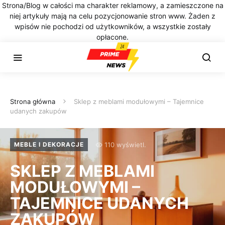
Strona/Blog w całości ma charakter reklamowy, a zamieszczone na
niej artykuły mają na celu pozycjonowanie stron www. Żaden z
wpisów nie pochodzi od użytkowników, a wszystkie zostały
opłacone.
Strona główna
Sklep z meblami modułowymi – Tajemnice
udanych zakupów
110 wyświetl.
MEBLE I DEKORACJE
SKLEP Z MEBLAMI
MODUŁOWYMI –
TAJEMNICE UDANYCH
ZAKUPÓW