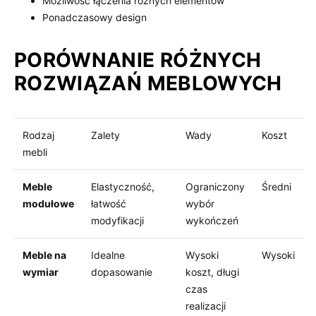
Możliwość łączenia różnych elementów
Ponadczasowy design
PORÓWNANIE RÓŻNYCH
ROZWIĄZAŃ MEBLOWYCH
Rodzaj
Zalety
Wady
Koszt
mebli
Meble
Elastyczność,
Ograniczony
Średni
modułowe
łatwość
wybór
modyfikacji
wykończeń
Meble na
Idealne
Wysoki
Wysoki
wymiar
dopasowanie
koszt, długi
czas
realizacji