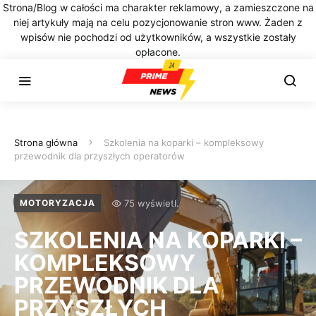
Strona/Blog w całości ma charakter reklamowy, a zamieszczone na
niej artykuły mają na celu pozycjonowanie stron www. Żaden z
wpisów nie pochodzi od użytkowników, a wszystkie zostały
opłacone.
Strona główna
Szkolenia na koparki – kompleksowy
przewodnik dla przyszłych operatorów
75 wyświetl.
MOTORYZACJA
SZKOLENIA NA KOPARKI –
KOMPLEKSOWY
PRZEWODNIK DLA
PRZYSZŁYCH