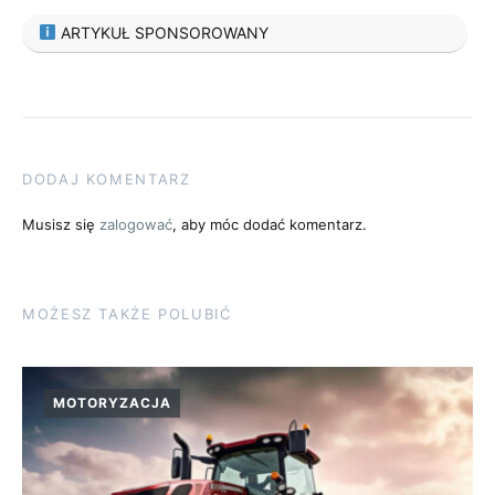
ARTYKUŁ SPONSOROWANY
DODAJ KOMENTARZ
Musisz się
zalogować
, aby móc dodać komentarz.
MOŻESZ TAKŻE POLUBIĆ
MOTORYZACJA